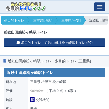
Toggl
navig
近鉄山田線
多目的トイレ
三重県[地図]
三重県[一覧]
近鉄山田線松ヶ崎駅トイレ
多目的トイレ - 近鉄山田線松ヶ崎駅トイレ (PC)
近鉄山田線松ヶ崎駅トイレ - 多目的トイレ [三重県]
近鉄山田線松ヶ崎駅トイレ
所在地
三重県 松阪市 松ヶ崎駅
評価
（ 平均 0 点 / 0票 ）
施設
駅
交通機関
広さ
普通