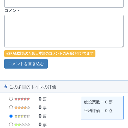
コメント
※SPAM対策のため日本語のコメントのみ受け付けてます
この多目的トイレの評価
0
票
総投票数： 0 票
0
票
平均評価： 0 点
0
票
0
票