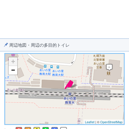
周辺地図・周辺の多目的トイレ
+
−
※ マップを検索、表示中です ※
Leaflet
| ©
OpenStreetMap