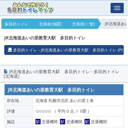
Toggl
navig
JR北海道あ
多目的トイレ
北海道[地図]
北海道[一覧]
JR北海道あいの里教育大駅 多目的トイレ
多目的トイレ - JR北海道あいの里教育大駅 多目的トイレ (PC)
JR北海道あいの里教育大駅 多目的トイレ - 多目的トイレ
[北海道]
JR北海道あいの里教育大駅 多目的トイレ
所在地
北海道 札幌市北区 あいの里１条
評価
（ 平均 0 点 / 0票 ）
施設
駅
交通機関
駅
交通機関
駅
交通機関