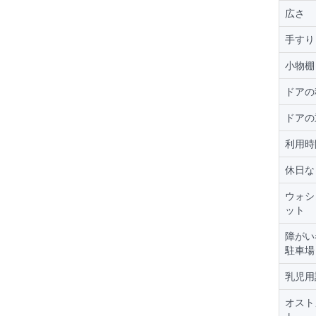
広さ
手すり
小物棚
ドアの
ドアの
利用時
休日な
ウォシ
ット
障がい
駐車場
乳児用
オスト