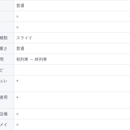
普通
○
○
種類
スライド
重さ
普通
間
初列車 ～ 終列車
ど
ュレ
×
者用
×
設備
○
メイ
○