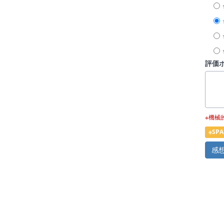
評価
※機械
※S