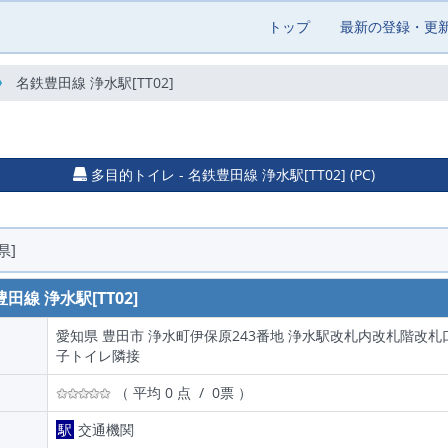
トップ
最新の登録・更
名鉄豊田線 浄水駅[TT02]
多目的トイレ - 名鉄豊田線 浄水駅[TT02] (PC)
県]
田線 浄水駅[TT02]
愛知県 豊田市 浄水町伊保原243番地 浄水駅改札内改札階改札
子トイレ隣接
（ 平均 0 点 / 0票 ）
駅
交通機関