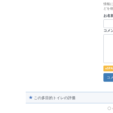
情報
どを
お名前
コメ
※S
この多目的トイレの評価