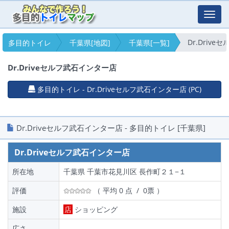
Toggl
navig
Dr.Driv
多目的トイレ
千葉県[地図]
千葉県[一覧]
Dr.Driveセルフ武石インター店
多目的トイレ - Dr.Driveセルフ武石インター店 (PC)
Dr.Driveセルフ武石インター店 - 多目的トイレ [千葉県]
Dr.Driveセルフ武石インター店
所在地
千葉県 千葉市花見川区 長作町２１−１
評価
（ 平均 0 点 / 0票 ）
施設
店
ショッピング
広さ