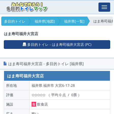
Toggl
navig
はま寿司福
多目的トイレ
福井県[地図]
福井県[一覧]
はま寿司福井大宮店
多目的トイレ - はま寿司福井大宮店 (PC)
はま寿司福井大宮店 - 多目的トイレ [福井県]
はま寿司福井大宮店
所在地
福井県 福井市 大宮6-17-28
評価
（ 平均 0 点 / 0票 ）
施設
食
飲食店
広さ
狭い