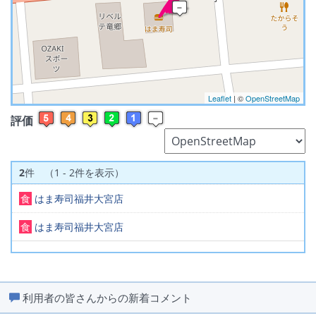
※ マップを検索、表示中です ※
Leaflet
| ©
OpenStreetMap
評価
2
件 （1 - 2件を表示）
食
はま寿司福井大宮店
食
はま寿司福井大宮店
利用者の皆さんからの新着コメント