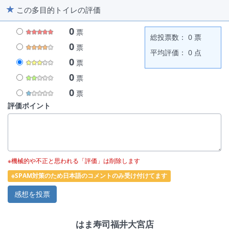
この多目的トイレの評価
0
票
総投票数： 0 票
0
票
平均評価： 0 点
0
票
0
票
0
票
評価ポイント
※機械的や不正と思われる「評価」は削除します
※SPAM対策のため日本語のコメントのみ受け付けてます
はま寿司福井大宮店