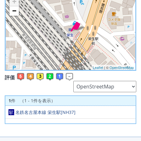
+
−
※ マップを検索、表示中です ※
Leaflet
| ©
OpenStreetMap
評価
1
件 （1 - 1件を表示）
駅
名鉄名古屋本線 栄生駅[NH37]