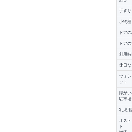
手すり
小物棚
ドアの
ドアの
利用時
休日な
ウォシ
ット
障がい
駐車場
乳児用
オスト
ト