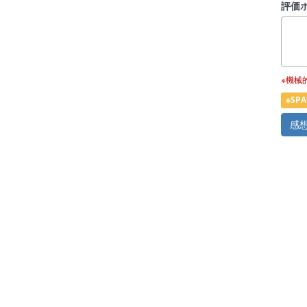
評価
※機械
※S