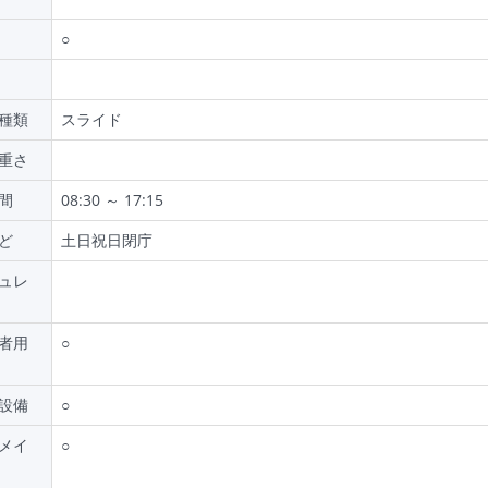
○
種類
スライド
重さ
間
08:30 ～ 17:15
ど
土日祝日閉庁
ュレ
者用
○
設備
○
メイ
○