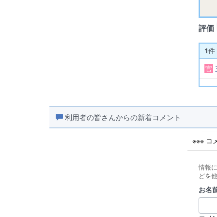
評価
1
件
官
利用者の皆さんからの新着コメント
※※※ 
情報
どを
お名前