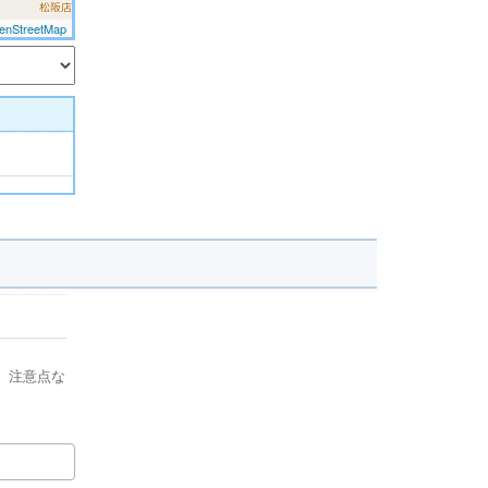
enStreetMap
、注意点な