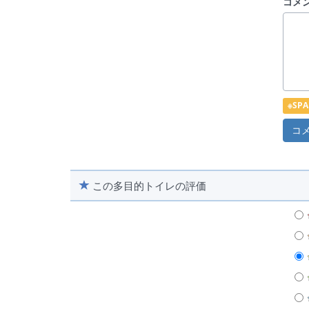
コメ
※S
この多目的トイレの評価