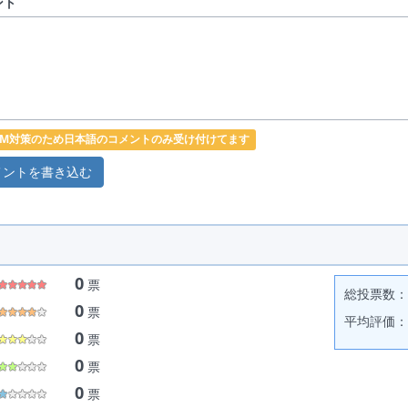
ント
PAM対策のため日本語のコメントのみ受け付けてます
0
票
総投票数： 
0
票
平均評価： 
0
票
0
票
0
票