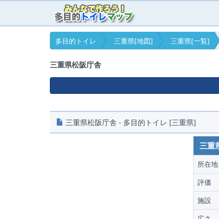
多目的トイレ
三重県[地図]
三重県[一覧]
三重県松阪庁舎
三重県松阪庁舎 - 多目的トイレ [三重県]
三重
所在地
評価
施設
広さ