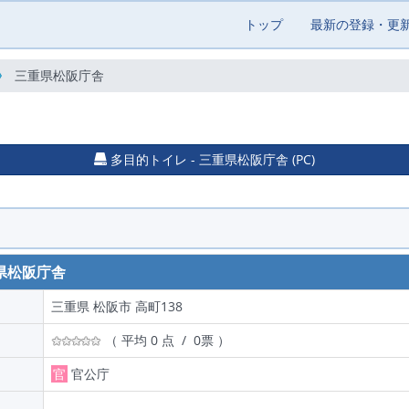
トップ
最新の登録・更
三重県松阪庁舎
多目的トイレ - 三重県松阪庁舎 (PC)
県松阪庁舎
三重県 松阪市 高町138
（ 平均 0 点 / 0票 ）
官
官公庁