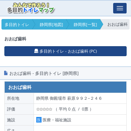
Toggl
navig
おおば歯科
多目的トイレ
静岡県[地図]
静岡県[一覧]
おおば歯科
多目的トイレ - おおば歯科 (PC)
おおば歯科 - 多目的トイレ [静岡県]
おおば歯科
所在地
静岡県 御殿場市 萩原９９２−２４６
評価
（ 平均 0 点 / 0票 ）
施設
医
医療・福祉施設
広さ