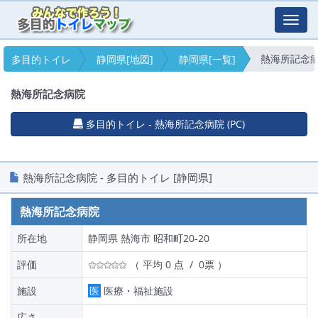
Toggl
navig
熱海所記念
多目的トイレ
静岡県[地図]
静岡県[一覧]
熱海所記念病院
多目的トイレ - 熱海所記念病院 (PC)
熱海所記念病院 - 多目的トイレ [静岡県]
熱海所記念病院
所在地
静岡県 熱海市 昭和町20-20
評価
（ 平均 0 点 / 0票 ）
施設
医
医療・福祉施設
広さ