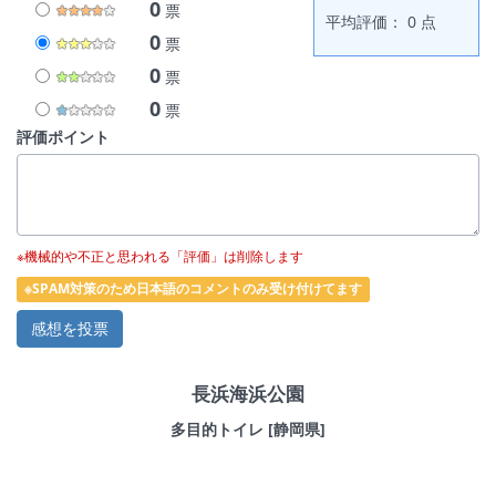
0
票
平均評価： 0 点
0
票
0
票
0
票
評価ポイント
※機械的や不正と思われる「評価」は削除します
※SPAM対策のため日本語のコメントのみ受け付けてます
長浜海浜公園
多目的トイレ [静岡県]