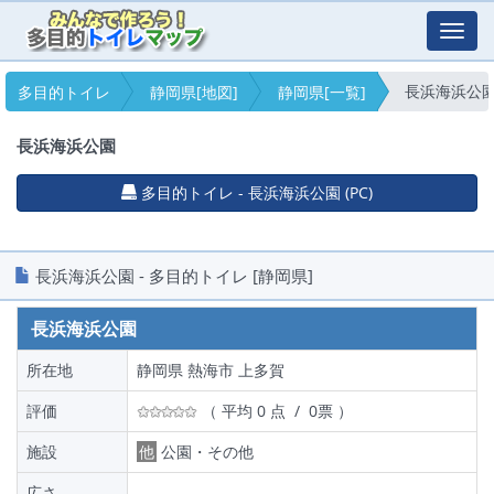
Toggl
navig
長浜海浜公
多目的トイレ
静岡県[地図]
静岡県[一覧]
長浜海浜公園
多目的トイレ - 長浜海浜公園 (PC)
長浜海浜公園 - 多目的トイレ [静岡県]
長浜海浜公園
所在地
静岡県 熱海市 上多賀
評価
（ 平均 0 点 / 0票 ）
施設
他
公園・その他
広さ