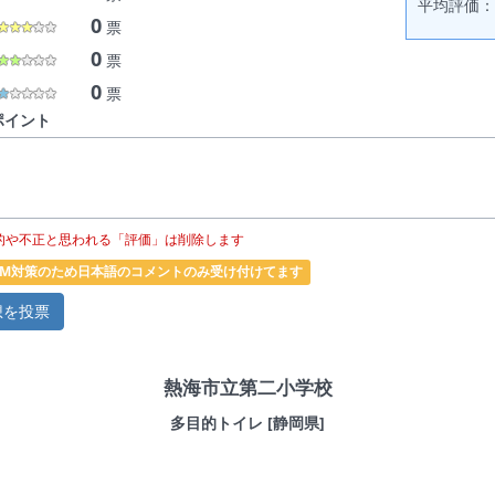
平均評価： 
0
票
0
票
0
票
ポイント
的や不正と思われる「評価」は削除します
PAM対策のため日本語のコメントのみ受け付けてます
熱海市立第二小学校
多目的トイレ [静岡県]