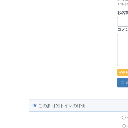
どを
お名前
コメ
※S
この多目的トイレの評価