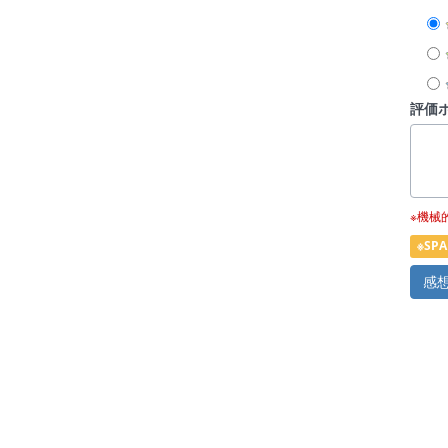
評価
※機械
※S