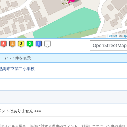
※ マップを検索、表示中です ※
Leaflet
| ©
Op
 （1 - 1件を表示）
熱海市立第二小学校
コメントはありません ※※※
に誤りがある場合、評価に対する理由やコメント、利用して気づいた事や感想