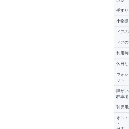
手すり
小物棚
ドアの
ドアの
利用時
休日な
ウォシ
ット
障がい
駐車場
乳児用
オスト
ト