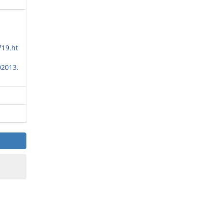
719.ht
02013.