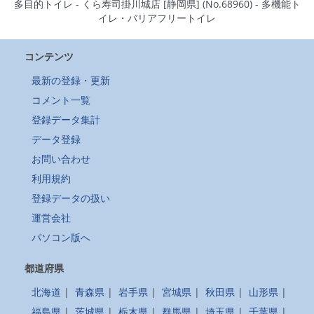
多目的トイレ - くら寿司掛川城店 [静岡県] (No.68960) - 多機能ト
イレ・バリアフリートイレ
コンテンツ
最新の登録・更新
コメント一覧
登録データ集計
データ登録
お問い合わせ
利用規約
登録データの扱い
運営会社
パソコン版へ
都道府県
北海道
|
青森県
|
岩手県
|
宮城県
|
秋田県
|
山形県
|
福島県
|
茨城県
|
栃木県
|
群馬県
|
埼玉県
|
千葉県
|