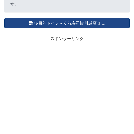
す。
多目的トイレ - くら寿司掛川城店 (PC)
スポンサーリンク