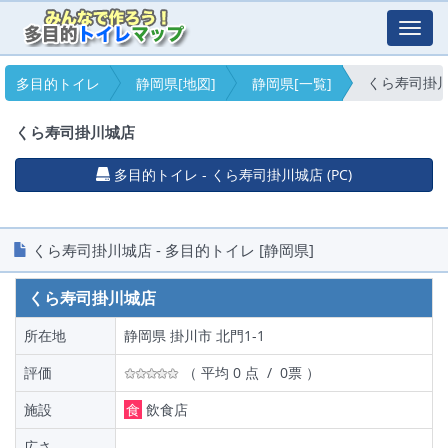
Toggl
navig
くら寿司掛
多目的トイレ
静岡県[地図]
静岡県[一覧]
くら寿司掛川城店
多目的トイレ - くら寿司掛川城店 (PC)
くら寿司掛川城店 - 多目的トイレ [静岡県]
くら寿司掛川城店
所在地
静岡県 掛川市 北門1-1
評価
（ 平均 0 点 / 0票 ）
施設
食
飲食店
広さ