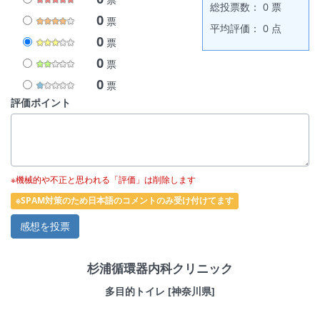
総投票数： 0 票
0
票
平均評価： 0 点
0
票
0
票
0
票
評価ポイント
※機械的や不正と思われる「評価」は削除します
※SPAM対策のため日本語のコメントのみ受け付けてます
杉浦循環器内科クリニック
多目的トイレ [神奈川県]