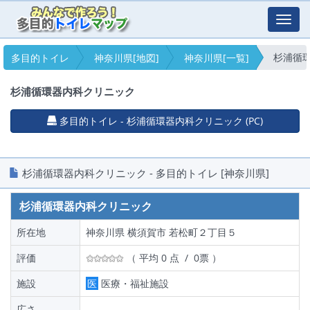
Toggl
navig
杉浦循
多目的トイレ
神奈川県[地図]
神奈川県[一覧]
杉浦循環器内科クリニック
多目的トイレ - 杉浦循環器内科クリニック (PC)
杉浦循環器内科クリニック - 多目的トイレ [神奈川県]
杉浦循環器内科クリニック
所在地
神奈川県 横須賀市 若松町２丁目５
評価
（ 平均 0 点 / 0票 ）
施設
医
医療・福祉施設
広さ