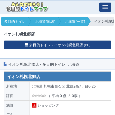
Toggl
navig
イオン札幌
多目的トイレ
北海道[地図]
北海道[一覧]
イオン札幌北郷店
多目的トイレ - イオン札幌北郷店 (PC)
イオン札幌北郷店 - 多目的トイレ [北海道]
イオン札幌北郷店
所在地
北海道 札幌市白石区 北郷2条7丁目6-25
評価
（ 平均 0 点 / 0票 ）
施設
店
ショッピング
広さ