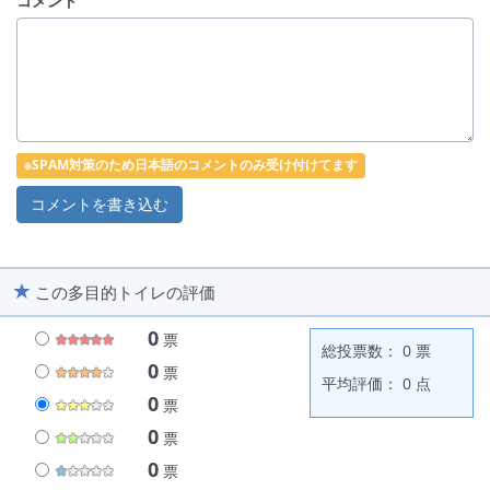
コメント
※SPAM対策のため日本語のコメントのみ受け付けてます
この多目的トイレの評価
0
票
総投票数： 0 票
0
票
平均評価： 0 点
0
票
0
票
0
票