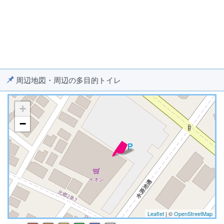
周辺地図・周辺の多目的トイレ
+
−
※ マップを検索、表示中です ※
Leaflet
| ©
OpenStreetMap