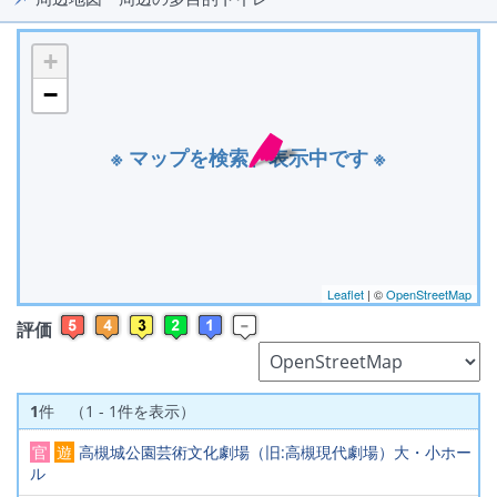
+
−
※ マップを検索、表示中です ※
Leaflet
| ©
OpenStreetMap
評価
1
件 （1 - 1件を表示）
官
遊
高槻城公園芸術文化劇場（旧:高槻現代劇場）大・小ホー
ル