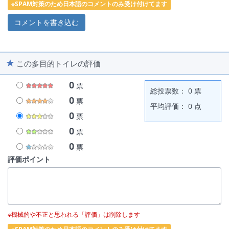
※SPAM対策のため日本語のコメントのみ受け付けてます
この多目的トイレの評価
0
票
総投票数： 0 票
0
票
平均評価： 0 点
0
票
0
票
0
票
評価ポイント
※機械的や不正と思われる「評価」は削除します