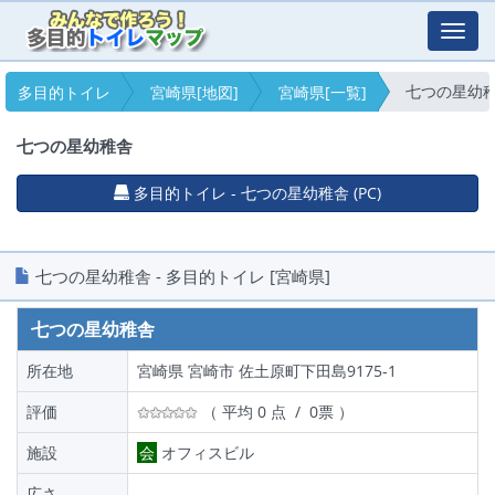
Toggl
navig
七つの星幼
多目的トイレ
宮崎県[地図]
宮崎県[一覧]
七つの星幼稚舎
多目的トイレ - 七つの星幼稚舎 (PC)
七つの星幼稚舎 - 多目的トイレ [宮崎県]
七つの星幼稚舎
所在地
宮崎県 宮崎市 佐土原町下田島9175-1
評価
（ 平均 0 点 / 0票 ）
施設
会
オフィスビル
広さ