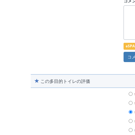
コメ
※S
この多目的トイレの評価