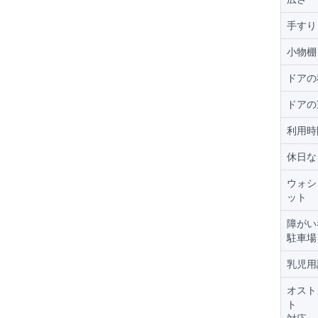
手すり
小物棚
ドアの
ドアの
利用時
休日な
ウォシ
ット
障がい
駐車場
乳児用
オスト
ト