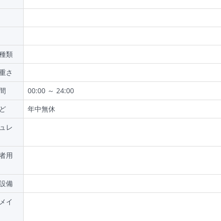
種類
重さ
間
00:00 ～ 24:00
ど
年中無休
ュレ
者用
設備
メイ