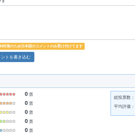
ント
PAM対策のため日本語のコメントのみ受け付けてます
0
票
総投票数： 
0
票
平均評価： 
0
票
0
票
0
票