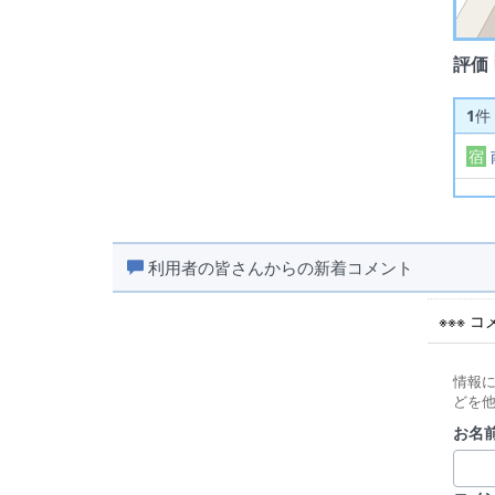
評価
1
件
宿
利用者の皆さんからの新着コメント
※※※ 
情報
どを
お名前