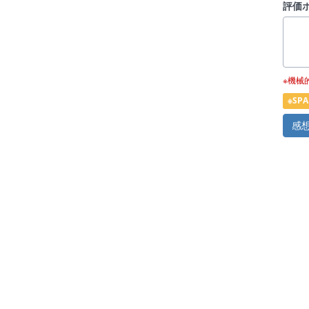
評価
※機械
※S