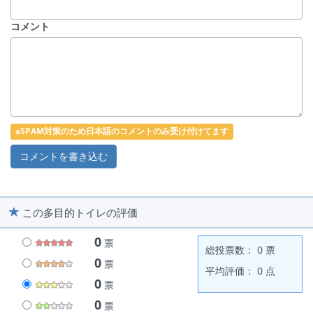
コメント
※SPAM対策のため日本語のコメントのみ受け付けてます
この多目的トイレの評価
0
票
総投票数： 0 票
0
票
平均評価： 0 点
0
票
0
票