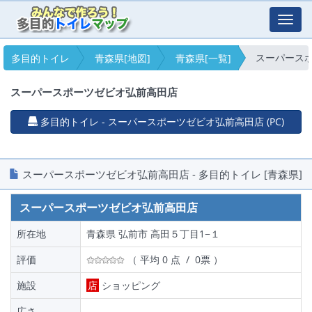
Toggl
navig
スーパース
多目的トイレ
青森県[地図]
青森県[一覧]
スーパースポーツゼビオ弘前高田店
多目的トイレ - スーパースポーツゼビオ弘前高田店 (PC)
スーパースポーツゼビオ弘前高田店 - 多目的トイレ [青森県]
スーパースポーツゼビオ弘前高田店
所在地
青森県 弘前市 高田５丁目1−１
評価
（ 平均 0 点 / 0票 ）
施設
店
ショッピング
広さ