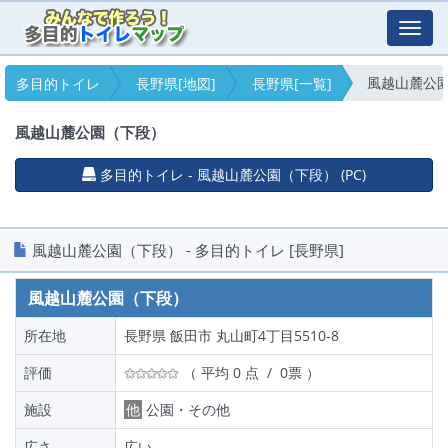
Toggl
navig
風越山麓公園
多目的トイレ
長野県[地図]
長野県[一覧]
風越山麓公園（下段）
多目的トイレ - 風越山麓公園（下段） (PC)
風越山麓公園（下段） - 多目的トイレ [長野県]
風越山麓公園（下段）
所在地
長野県 飯田市 丸山町4丁目5510-8
評価
（ 平均 0 点 / 0票 ）
施設
他
公園・その他
広さ
広い