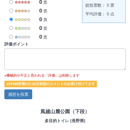
0
票
総投票数： 0 票
0
票
平均評価： 0 点
0
票
0
票
0
票
評価ポイント
※機械的や不正と思われる「評価」は削除します
※SPAM対策のため日本語のコメントのみ受け付けてます
風越山麓公園（下段）
多目的トイレ [長野県]