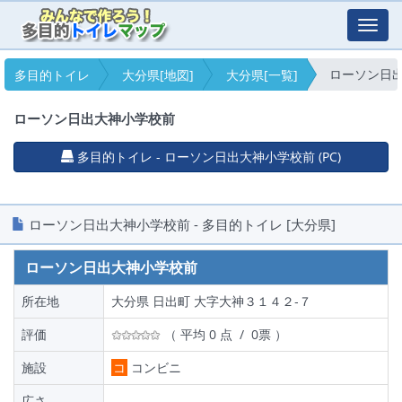
Toggl
navig
ローソン日
多目的トイレ
大分県[地図]
大分県[一覧]
ローソン日出大神小学校前
多目的トイレ - ローソン日出大神小学校前 (PC)
ローソン日出大神小学校前 - 多目的トイレ [大分県]
ローソン日出大神小学校前
所在地
大分県 日出町 大字大神３１４２‐７
評価
（ 平均 0 点 / 0票 ）
施設
コ
コンビニ
広さ