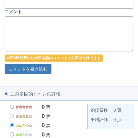
コメント
※SPAM対策のため日本語のコメントのみ受け付けてます
この多目的トイレの評価
0
票
総投票数： 0 票
0
票
平均評価： 0 点
0
票
0
票