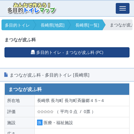
Toggl
navig
まつなが皮
多目的トイレ
長崎県[地図]
長崎県[一覧]
まつなが皮ふ科
多目的トイレ - まつなが皮ふ科 (PC)
まつなが皮ふ科 - 多目的トイレ [長崎県]
まつなが皮ふ科
所在地
長崎県 長与町 長与町斉藤郷４５−４
評価
（ 平均 0 点 / 0票 ）
施設
医
医療・福祉施設
広さ