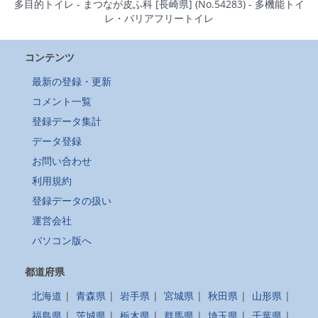
多目的トイレ - まつなが皮ふ科 [長崎県] (No.54283) - 多機能トイ
レ・バリアフリートイレ
コンテンツ
最新の登録・更新
コメント一覧
登録データ集計
データ登録
お問い合わせ
利用規約
登録データの扱い
運営会社
パソコン版へ
都道府県
北海道
|
青森県
|
岩手県
|
宮城県
|
秋田県
|
山形県
|
福島県
|
茨城県
|
栃木県
|
群馬県
|
埼玉県
|
千葉県
|