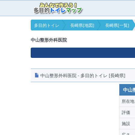
多目的トイレ
長崎県[地図]
長崎県[一覧]
中山整形外科医院
中山整形外科医院 - 多目的トイレ [長崎県]
中山
所在地
評価
施設
広さ