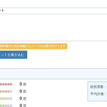
ント
PAM対策のため日本語のコメントのみ受け付けてます
0
票
総投票数： 
0
票
平均評価： 
0
票
0
票