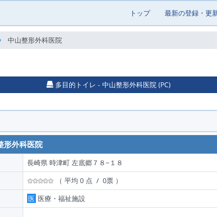
トップ
最新の登録・更
中山整形外科医院
多目的トイレ - 中山整形外科医院 (PC)
整形外科医院
長崎県 時津町 左底郷７８−１８
（ 平均 0 点 / 0票 ）
医
医療・福祉施設