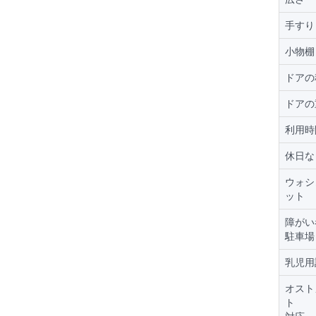
手すり
小物棚
ドアの
ドアの
利用時
休日な
ウォシ
ット
障がい
駐車場
乳児用
オスト
ト