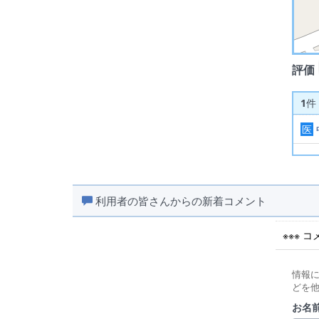
評価
1
件
医
利用者の皆さんからの新着コメント
※※※ 
情報
どを
お名前