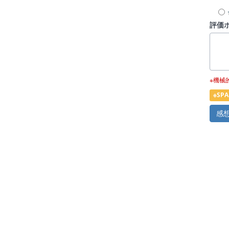
評価
※機械
※S