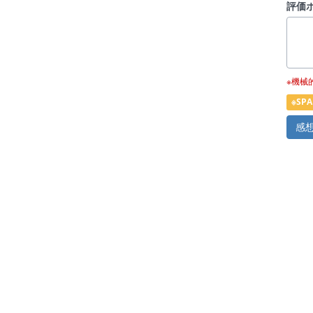
評価
※機械
※S