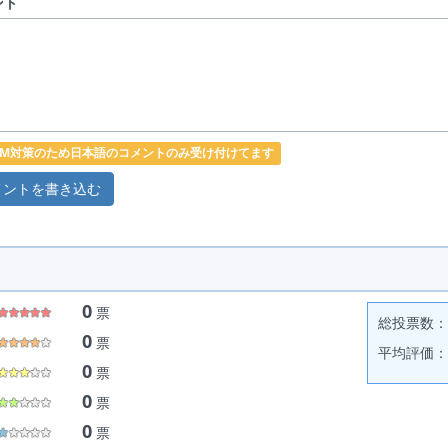
ント
PAM対策のため日本語のコメントのみ受け付けてます
0
票
総投票数： 
0
票
平均評価： 
0
票
0
票
0
票