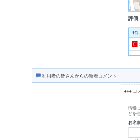
評価
1
件
店
利用者の皆さんからの新着コメント
※※※ 
情報
どを
お名前