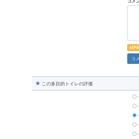
コメ
※S
この多目的トイレの評価