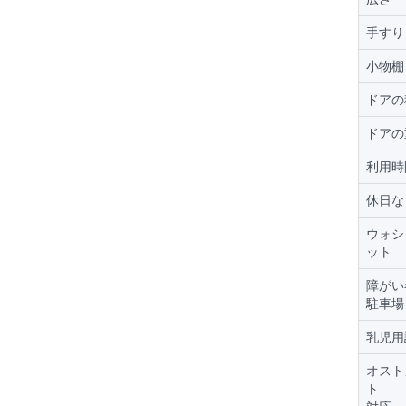
手すり
小物棚
ドアの
ドアの
利用時
休日な
ウォシ
ット
障がい
駐車場
乳児用
オスト
ト