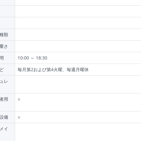
種類
重さ
間
10:00 ～ 18:30
ど
毎月第2および第4火曜、毎週月曜休
ュレ
者用
○
設備
○
メイ