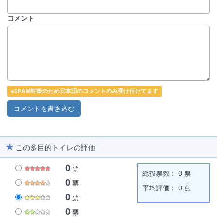
コメント
※SPAM対策のため日本語のコメントのみ受け付けてます
この多目的トイレの評価
0
票
総投票数： 0 票
0
票
平均評価： 0 点
0
票
0
票