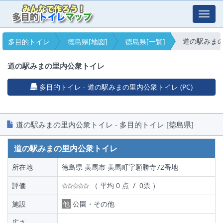
Toggl
navig
道の駅みま
多目的トイレ
徳島県[地図]
徳島県[一覧]
道の駅みまの里内公衆トイレ
多目的トイレ - 道の駅みまの里内公衆トイレ (PC)
道の駅みまの里内公衆トイレ - 多目的トイレ [徳島県]
道の駅みまの里内公衆トイレ
所在地
徳島県 美馬市 美馬町字願勝寺72番地
評価
（ 平均 0 点 / 0票 ）
施設
他
公園・その他
広さ