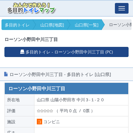
Toggl
navig
ローソン小
多目的トイレ
山口県[地図]
山口県[一覧]
ローソン小野田中川三丁目
多目的トイレ - ローソン小野田中川三丁目 (PC)
ローソン小野田中川三丁目 - 多目的トイレ [山口県]
ローソン小野田中川三丁目
所在地
山口県 山陽小野田市 中川３‐１‐２０
評価
（ 平均 0 点 / 0票 ）
施設
コ
コンビニ
広さ