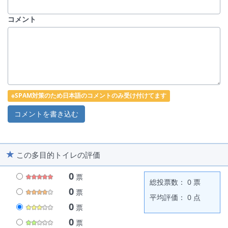
コメント
※SPAM対策のため日本語のコメントのみ受け付けてます
この多目的トイレの評価
0
票
総投票数： 0 票
0
票
平均評価： 0 点
0
票
0
票