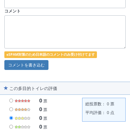
コメント
※SPAM対策のため日本語のコメントのみ受け付けてます
この多目的トイレの評価
0
票
総投票数： 0 票
0
票
平均評価： 0 点
0
票
0
票