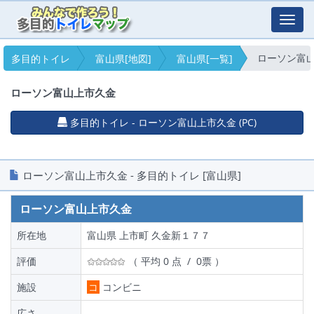
Toggl
navig
ローソン富
多目的トイレ
富山県[地図]
富山県[一覧]
ローソン富山上市久金
多目的トイレ - ローソン富山上市久金 (PC)
ローソン富山上市久金 - 多目的トイレ [富山県]
ローソン富山上市久金
所在地
富山県 上市町 久金新１７７
評価
（ 平均 0 点 / 0票 ）
施設
コ
コンビニ
広さ