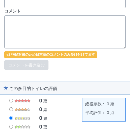
コメント
※SPAM対策のため日本語のコメントのみ受け付けてます
この多目的トイレの評価
0
票
総投票数： 0 票
0
票
平均評価： 0 点
0
票
0
票