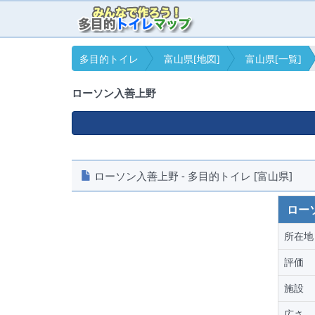
多目的トイレ
富山県[地図]
富山県[一覧]
ローソン入善上野
ローソン入善上野 - 多目的トイレ [富山県]
ロー
所在地
評価
施設
広さ