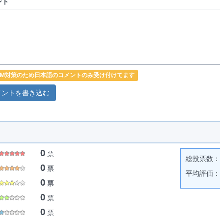
ント
PAM対策のため日本語のコメントのみ受け付けてます
0
票
総投票数： 
0
票
平均評価： 
0
票
0
票
0
票