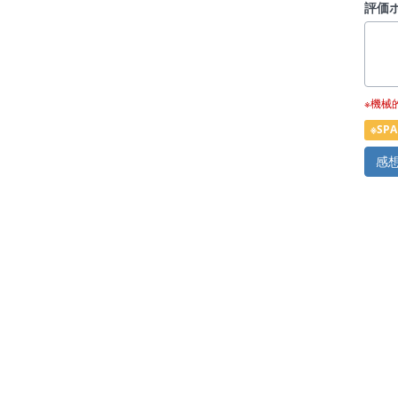
評価
※機械
※S