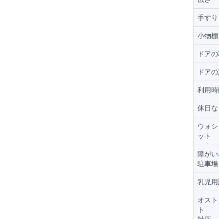
手すり
小物棚
ドアの
ドアの
利用時
休日な
ウォシ
ット
障がい
駐車場
乳児用
オスト
ト