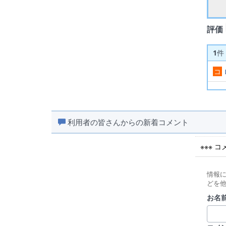
評価
1
件
コ
利用者の皆さんからの新着コメント
※※※ 
情報
どを
お名前