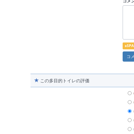
コメ
※S
この多目的トイレの評価