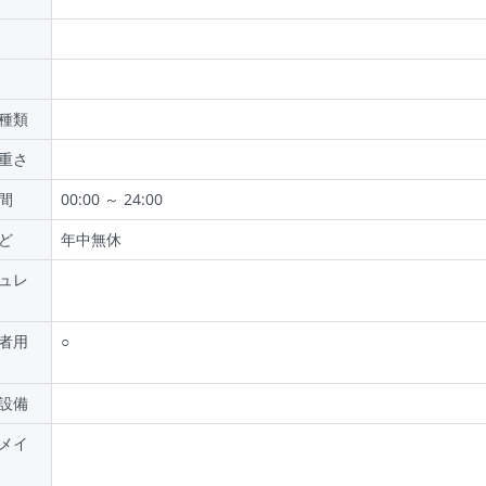
種類
重さ
間
00:00 ～ 24:00
ど
年中無休
ュレ
者用
○
設備
メイ