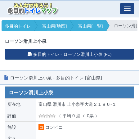
Toggl
navig
ローソン滑
多目的トイレ
富山県[地図]
富山県[一覧]
ローソン滑川上小泉
多目的トイレ - ローソン滑川上小泉 (PC)
ローソン滑川上小泉 - 多目的トイレ [富山県]
ローソン滑川上小泉
所在地
富山県 滑川市 上小泉字大道２１８６‐１
評価
（ 平均 0 点 / 0票 ）
施設
コ
コンビニ
広さ