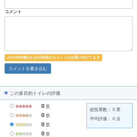
コメント
※SPAM対策のため日本語のコメントのみ受け付けてます
この多目的トイレの評価
0
票
総投票数： 0 票
0
票
平均評価： 0 点
0
票
0
票