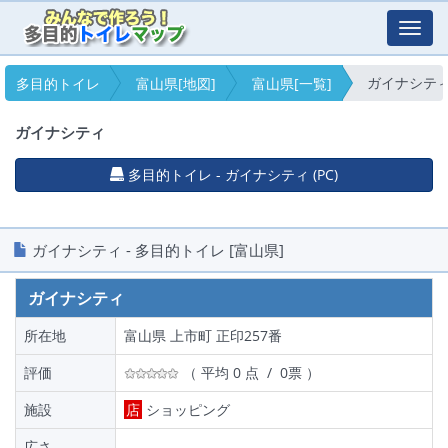
Toggl
navig
ガイナシテ
多目的トイレ
富山県[地図]
富山県[一覧]
ガイナシティ
多目的トイレ - ガイナシティ (PC)
ガイナシティ - 多目的トイレ [富山県]
ガイナシティ
所在地
富山県 上市町 正印257番
評価
（ 平均 0 点 / 0票 ）
施設
店
ショッピング
広さ