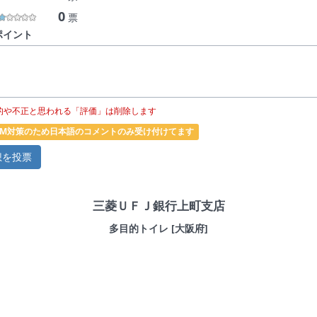
0
票
ポイント
的や不正と思われる「評価」は削除します
PAM対策のため日本語のコメントのみ受け付けてます
三菱ＵＦＪ銀行上町支店
多目的トイレ [大阪府]