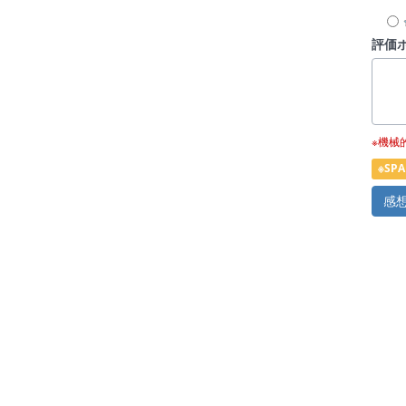
評価
※機械
※S