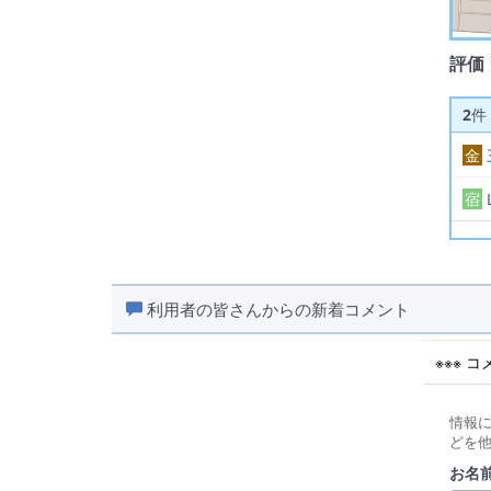
評価
2
件
金
宿
利用者の皆さんからの新着コメント
※※※ 
情報
どを
お名前