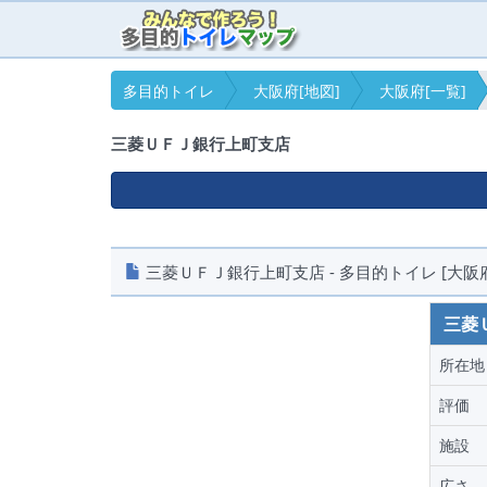
多目的トイレ
大阪府[地図]
大阪府[一覧]
三菱ＵＦＪ銀行上町支店
三菱ＵＦＪ銀行上町支店 - 多目的トイレ [大阪
三菱
所在地
評価
施設
広さ