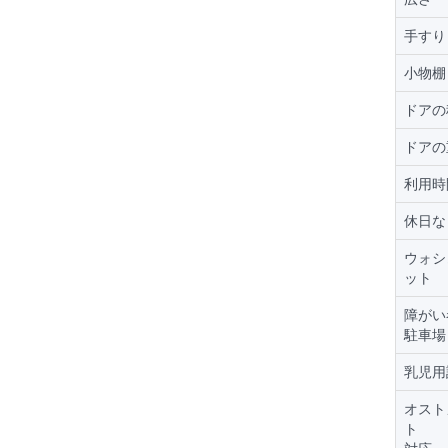
手すり
小物棚
ドアの
ドアの
利用時
休日な
ウォシ
ット
障がい
駐車場
乳児用
オスト
ト