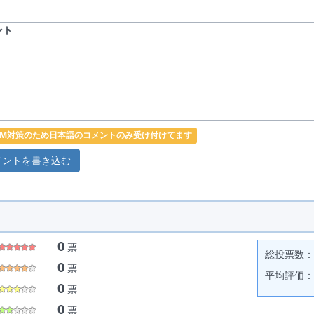
ント
PAM対策のため日本語のコメントのみ受け付けてます
0
票
総投票数： 
0
票
平均評価： 
0
票
0
票