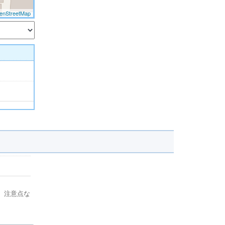
enStreetMap
、注意点な