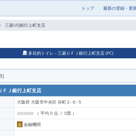
トップ
最新の登録・更
三菱UFJ銀行上町支店
多目的トイレ - 三菱ＵＦＪ銀行上町支店 (PC)
府]
ＵＦＪ銀行上町支店
大阪府 大阪市中央区 谷町２-６-５
（ 平均 0 点 / 0票 ）
金
金融機関