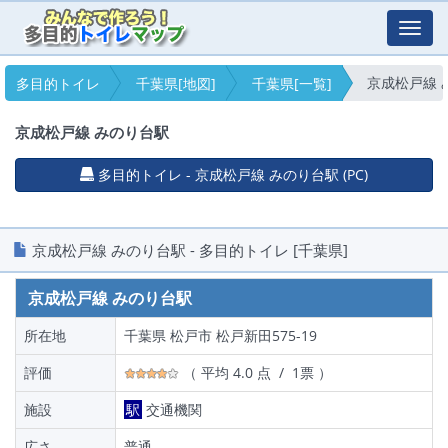
Toggl
navig
京成松戸線 
多目的トイレ
千葉県[地図]
千葉県[一覧]
京成松戸線 みのり台駅
多目的トイレ - 京成松戸線 みのり台駅 (PC)
京成松戸線 みのり台駅 - 多目的トイレ [千葉県]
京成松戸線 みのり台駅
所在地
千葉県 松戸市 松戸新田575-19
評価
（ 平均 4.0 点 / 1票 ）
施設
駅
交通機関
広さ
普通