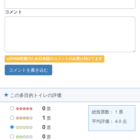
コメント
※SPAM対策のため日本語のコメントのみ受け付けてます
この多目的トイレの評価
0
票
総投票数： 1 票
1
票
平均評価： 4.0 点
0
票
0
票