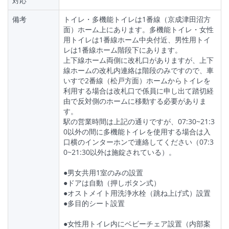
対応
備考
トイレ・多機能トイレは1番線（京成津田沼方
面）ホーム上にあります。多機能トイレ・女性
用トイレは1番線ホーム中央付近、男性用トイ
レは1番線ホーム階段下にあります。
上下線ホーム両側に改札口がありますが、上下
線ホームの改札内連絡は階段のみですので、車
いすで2番線（松戸方面）ホームからトイレを
利用する場合は改札口で係員に申し出て踏切経
由で反対側のホームに移動する必要がありま
す。
駅の営業時間は上記の通りですが、07:30~21:3
0以外の間に多機能トイレを使用する場合は入
口横のインターホンで連絡してください（07:3
0~21:30以外は施錠されている）。
●男女共用1室のみの設置
●ドアは自動（押しボタン式）
●オストメイト用洗浄水栓（跳ね上げ式）設置
●多目的シート設置
●女性用トイレ内にベビーチェア設置（内部案