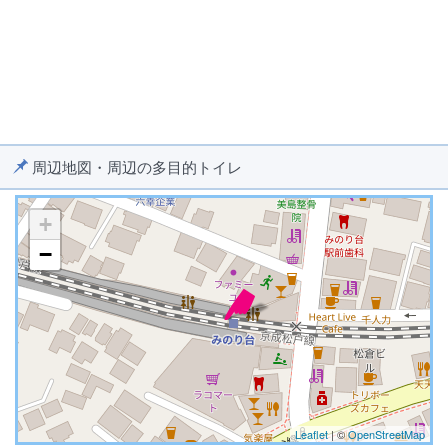
周辺地図・周辺の多目的トイレ
+
−
※ マップを検索、表示中です ※
Leaflet
| ©
OpenStreetMap